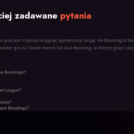
ciej zadawane
pytania
a graczom szybciej osiągnąć wymarzoną rangę. Na Boosting24 twor
booster gra na Twoim koncie lub Duo Boosting, w którym grasz ra
ue Boostingu?
ket League?
wania?
Rank Boostingu?