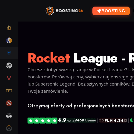
BOOSTING
LOL
CS2
Rocket
League - 
RL
ARC RAIDERS
Chcesz zdobyć wyższą rangę w Rocket League? Utw
boosterów. Porównaj ceny, wybierz najlepszego 
VALORANT
lub Supersonic Legend. Bez sztywnych cenników. B
TFT
Twoje zamówienie.
DOTA 2
Otrzymaj oferty od profesjonalnych booster
MARVEL RIVALS
4.9
|
|
PLN 4.34
9468
Opinie
OD
NA 5
OW2