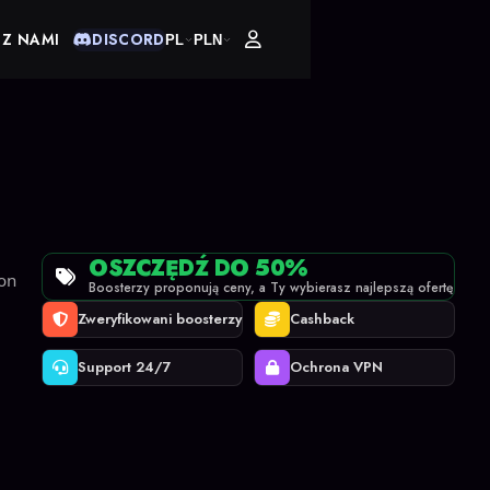
 Z NAMI
DISCORD
PL
PLN
OSZCZĘDŹ DO 50%
on
Boosterzy proponują ceny, a Ty wybierasz najlepszą ofertę
Zweryfikowani boosterzy
Cashback
Support 24/7
Ochrona VPN