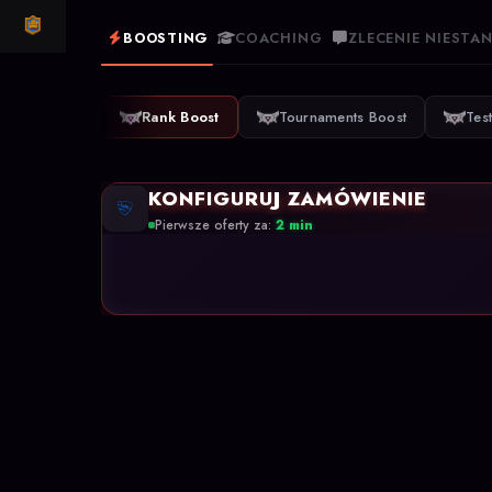
CLASH ROYALE
BOOSTING
COACHING
ZLECENIE NIEST
Rank Boost
Tournaments Boost
Tes
KONFIGURUJ ZAMÓWIENIE
Pierwsze oferty za:
2 min