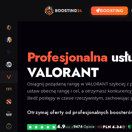
BOOSTING
LOL
CS2
Profesjonalna
usł
RL
ARC RAIDERS
VALORANT
VALORANT
Osiągnij pożądaną rangę w VALORANT szybciej z 
TFT
ustaw obecną rangę i cel, a otrzymasz konkurency
śledź postępy w czasie rzeczywistym, zachowując
DOTA 2
Otrzymaj oferty od profesjonalnych booster
MARVEL RIVALS
4.9
OW2
|
|
PLN 4.34
9476
Opinie
OD
NA 5