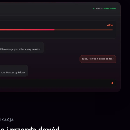
FIKACJA
je i przesyła dowód