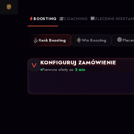
CLASH ROYALE
BOOSTING
COACHING
ZLECENIE NIEST
Rank Boosting
Win Boosting
Place
KONFIGURUJ ZAMÓWIENIE
Pierwsze oferty za:
2 min