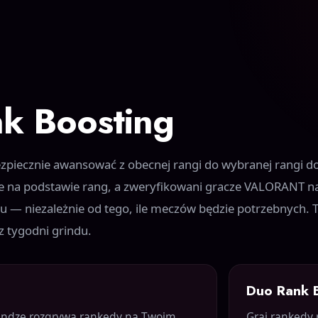
 Boosting
iecznie awansować z obecnej rangi do wybranej rangi doc
nie na podstawie rang, a zweryfikowani gracze VALORANT 
u — niezależnie od tego, ile meczów będzie potrzebnych. T
z tygodni grindu.
Duo Rank 
andze rozgrywa rankedy na Twoim
Graj rankedy