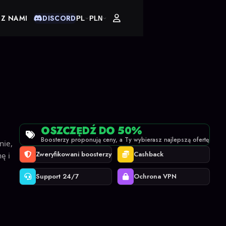
 Z NAMI
DISCORD
PL
PLN
OSZCZĘDŹ DO 50%
Boosterzy proponują ceny, a Ty wybierasz najlepszą ofertę
nie,
Zweryfikowani boosterzy
Cashback
ę i
Support 24/7
Ochrona VPN