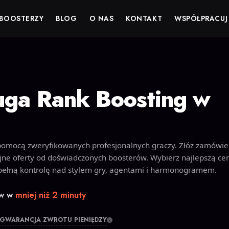
BOOSTERZY
BLOG
O NAS
KONTAKT
WSPÓŁPRACUJ
uga Rank Boosting w
pomocą zweryfikowanych profesjonalnych graczy. Złóż zamówie
jne oferty od doświadczonych boosterów. Wybierz najlepszą cen
 pełną kontrolę nad stylem gry, agentami i harmonogramem.
ów w
mniej niż 2 minuty
GWARANCJA ZWROTU PIENIĘDZY