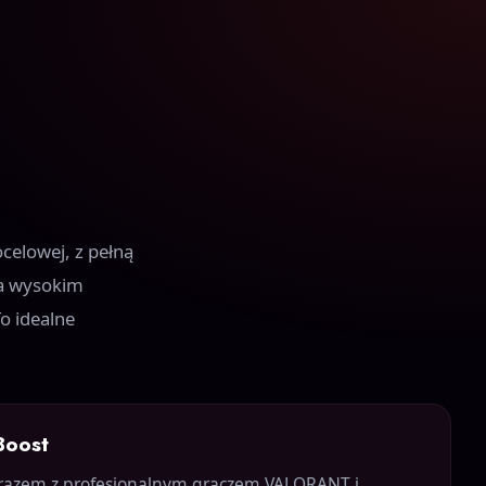
elowej, z pełną
na wysokim
o idealne
Boost
 razem z profesjonalnym graczem VALORANT i