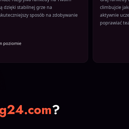
 dzięki stabilnej grze na
climbujcie ja
jskuteczniejszy sposób na zdobywanie
aktywnie ucze
poprawiać te
m poziomie
ng24.com
?