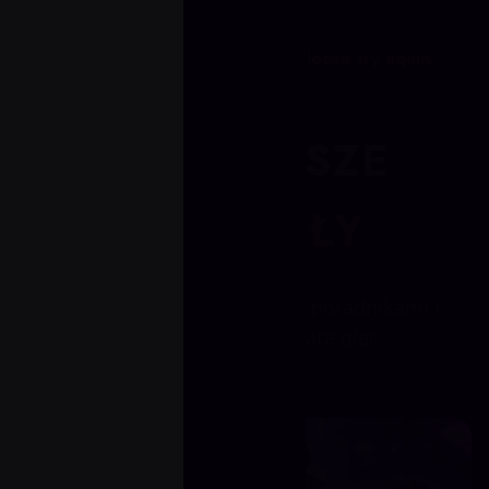
Failed to load configuration. Please try again.
NAJNOWSZE
ARTYKUŁY
Bądź na bieżąco z newsami, poradnikami i
aktualizacjami ze świata gier.