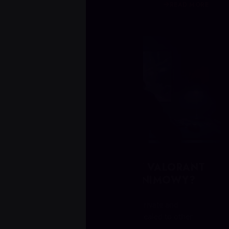
READ MORE
4 tygodnie temu
CZY ZAKUP BOOSTA W VALORANT
JEST PRYWATNY I ANONIMOWY?
Buying a Valorant boost is mostly private and
anonymous: your identity is not revealed to other
players, your match hist...