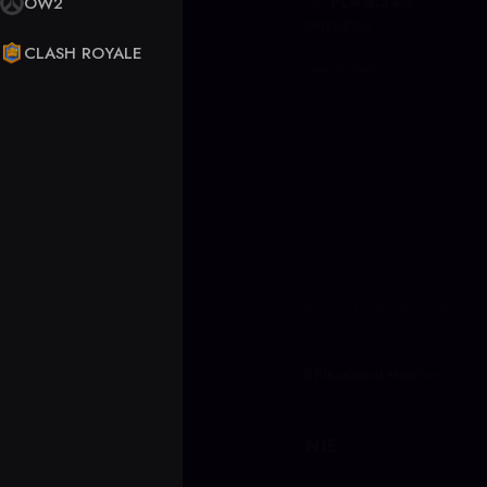
4.9
|
|
OW2
PLN 4.34
9472
Opinie
OD
NA 5
GWARANCJA ZWROTU PIENIĘDZY
OSZCZĘDŹ DO 50%
CLASH ROYALE
Boosterzy proponują ceny, a Ty wybierasz najlepszą ofertę
Zweryfikowani boosterzy
Cashback
Support 24/7
Ochrona VPN
BOOSTING
COACHING
ZLECENIE NIESTANDARDOWE
Rank Boosting
Win Boosting
Placement Matches
KONFIGURUJ ZAMÓWIENIE
Pierwsze oferty za:
2 min