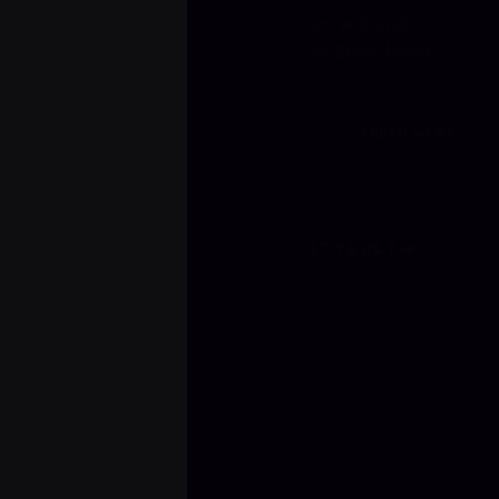
Choosing between coaching packages and single
sessions in Valorant depends on your goals, budget
and learning style. Coa...
READ MORE
1 miesiąc temu
ZOBACZ WSZYSTKIE ARTYKUŁY