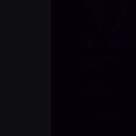
WIN BOOST VS DIVISION BOOST
W VALORANT: KTÓRĄ OPCJĘ
WYBRAĆ?
Choosing between win boosting and division
boosting in Valorant depends on your goals: win
boosting buys a set number of...
READ MORE
2 tygodnie temu