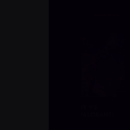
READ MORE
1 miesiąc temu
PAKIETY COACHINGOWE VS
POJEDYNCZE SESJE W VALORANT:
CO WARTO KUPIĆ?