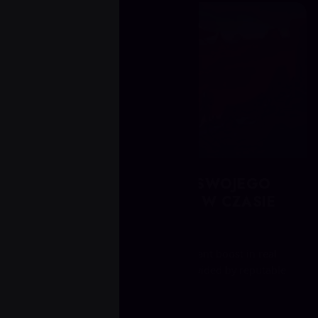
JAK ŚLEDZIĆ POSTĘPY SWOJEGO
BOOSTA W VALORANT W CZASIE
RZECZYWISTYM
To track the progress of your Valorant boost in real
time, use the order dashboard provided by reputable
boosting market...