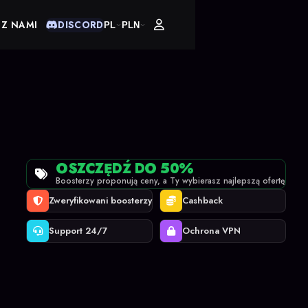
 Z NAMI
DISCORD
PL
PLN
OSZCZĘDŹ DO 50%
Boosterzy proponują ceny, a Ty wybierasz najlepszą ofertę
Zweryfikowani boosterzy
Cashback
Support 24/7
Ochrona VPN