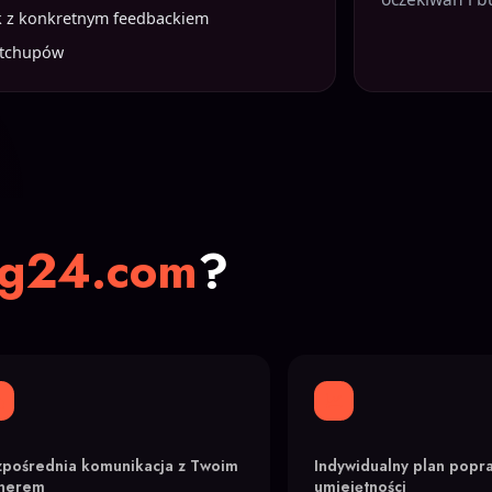
k z konkretnym feedbackiem
atchupów
ng24.com
?
pośrednia komunikacja z Twoim
Indywidualny plan popr
enerem
umiejętności