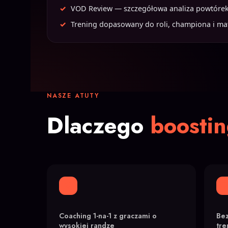
VOD Review — szczegółowa analiza powtóre
Trening dopasowany do roli, championa i m
NASZE ATUTY
Dlaczego
boosti
Coaching 1-na-1 z graczami o
Bez
wysokiej randze
tr