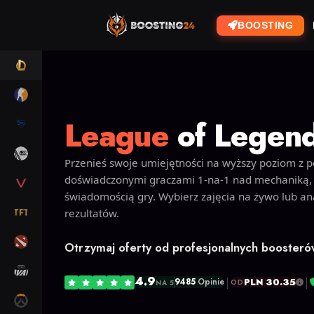
BOOSTING
LOL
CS2
League
of Legend
RL
ARC RAIDERS
Przenieś swoje umiejętności na wyższy poziom z 
doświadczonymi graczami 1-na-1 nad mechaniką,
VALORANT
świadomością gry. Wybierz zajęcia na żywo lub ana
TFT
rezultatów.
DOTA 2
Otrzymaj oferty od profesjonalnych booster
MARVEL RIVALS
4.9
|
|
PLN 30.35
9485
Opinie
OD
NA 5
OW2