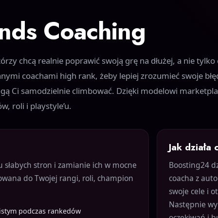
nds Coaching
órzy chcą realnie poprawić swoją grę na dłużej, a nie tylk
nymi coachami high rank, żeby lepiej zrozumieć swoje błę
ogą Ci samodzielnie climbować. Dzięki modelowi marketpl
 roli i playstyle’u.
Jak działa
u słabych stron i zamianie ich w mocne
Boosting24 dz
owana do Twojej rangi, roli, champion
coacha z aut
swoje cele i 
Następnie wyb
wistym podczas rankedów
oczekiwań i b