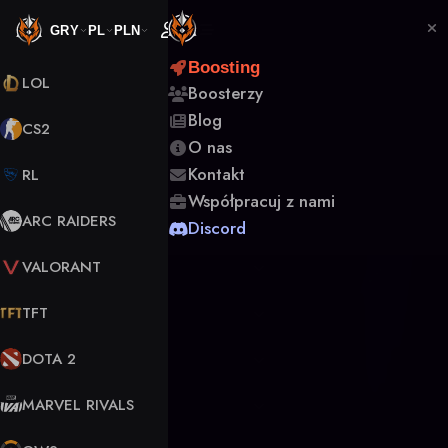
GRY
PL
PLN
Boosting
LOL
Boosterzy
Blog
CS2
O nas
Kontakt
RL
Współpracuj z nami
ARC RAIDERS
Discord
VALORANT
TFT
DOTA 2
MARVEL RIVALS