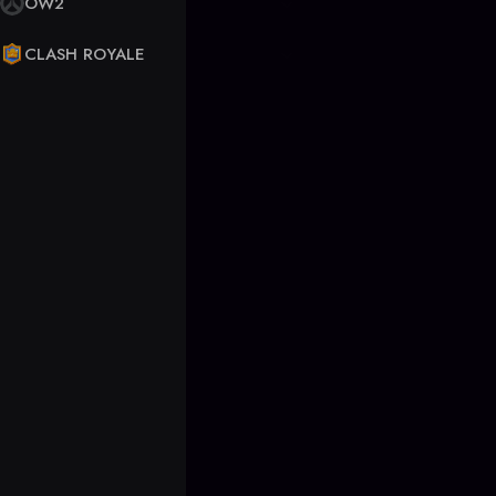
OW2
CLASH ROYALE