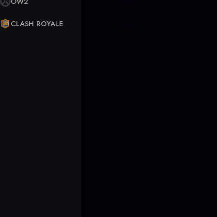
OW2
CLASH ROYALE