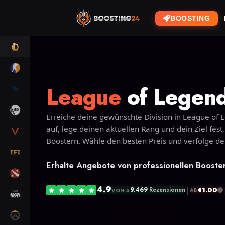
BOOSTING
LOL
CS2
League
of Legend
RL
ARC RAIDERS
Erreiche deine gewünschte Division in League of 
auf, lege deinen aktuellen Rang und dein Ziel fest
VALORANT
Boostern. Wähle den besten Preis und verfolge den 
TFT
Erhalte Angebote von professionellen Booste
DOTA 2
4.9
|
€1.00
9.469
Rezensionen
AB
VON 5
MARVEL RIVALS
OW2