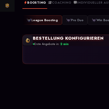
BOOSTING
COACHING
INDIVIDUELLER A
CLASH ROYALE
League Boosting
Pro Duo
Win Boo
BESTELLUNG KONFIGURIEREN
Erste Angebote in:
2 min