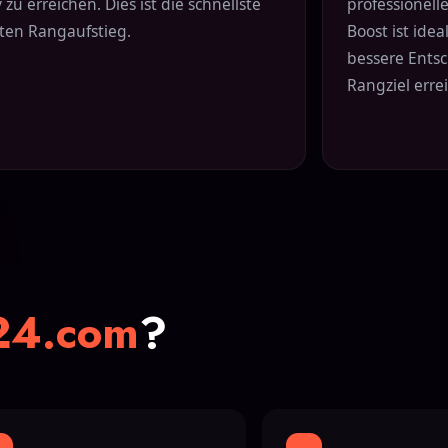
u erreichen. Dies ist die schnellste
professionell
rten Rangaufstieg.
Boost ist ide
bessere Ents
Rangziel erre
24.com
?