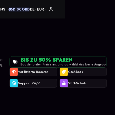
UNS
DISCORD
DE
EUR
BIS ZU 50% SPAREN
ng
Booster bieten Preise an, und du wählst das beste Angebot
i-
Verifizierte Booster
Cashback
Support 24/7
VPN-Schutz