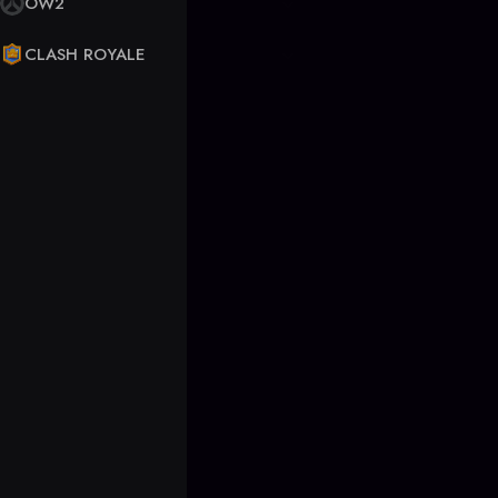
OW2
CLASH ROYALE