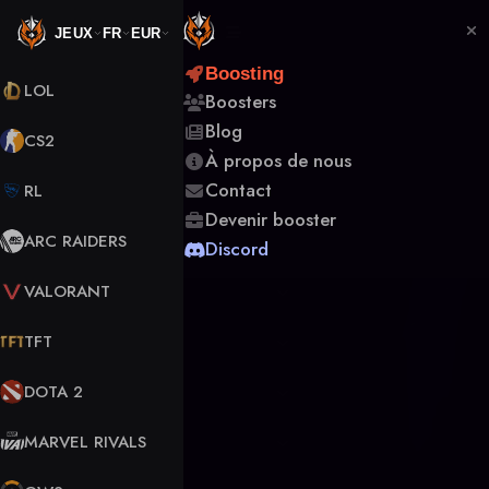
JEUX
FR
EUR
Boosting
LOL
Boosters
Blog
CS2
À propos de nous
Contact
RL
Devenir booster
ARC RAIDERS
Discord
VALORANT
TFT
DOTA 2
MARVEL RIVALS