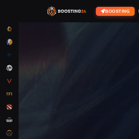
BOOSTING
LOL
CS2
RL
ARC RAIDERS
VALORANT
TFT
DOTA 2
MARVEL RIVALS
OW2