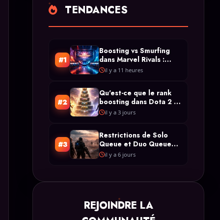
TENDANCES
Boosting vs Smurfing
dans Marvel Rivals :
#1
Quelle est la différence
il y a 11 heures
?
Qu'est-ce que le rank
boosting dans Dota 2 ?
#2
Définition claire et
il y a 3 jours
types
Restrictions de Solo
Queue et Duo Queue
#3
Boosting dans Arc
il y a 6 jours
Raiders
REJOINDRE LA