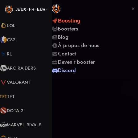
JEUX
FR
EUR
Boosting
LOL
Boosters
Blog
CS2
À propos de nous
Contact
RL
Devenir booster
ARC RAIDERS
Discord
VALORANT
TFT
DOTA 2
MARVEL RIVALS