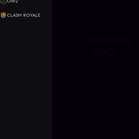
OW2
CLASH ROYALE
ARTICLE DE BLOG
PREMIÈRES INVITATIONS
POUR L’ASUS ROG
WINTER
December 31, 2014
il y a 11 ans
Accueil
Blog
Counter Strike 2
Premières invitations pour l’ASUS ROG Winter