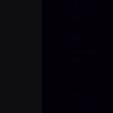
annoncées sur invitation (actuellement 3 sont
déjà connues) et 2 autres devront se qualifier
via un tournoi en ligne, qui sera annoncé
prochainement.
Les qualifications en ligne pour l’ASUS ROG
Winter sont prévues pour les 10 et 11 janvier, ce
qui permettra de désigner deux autres équipes
qui rejoindront NiP, HellRaisers et Titans lors de
ce tournoi.
Le tournoi LAN à Helsinki accueillera huit
équipes, réparties en deux groupes de 4. Les
phases de groupes sont prévues pour le
premier jour, puis le deuxième jour les équipes
s’affronteront lors des play-offs en BO3.