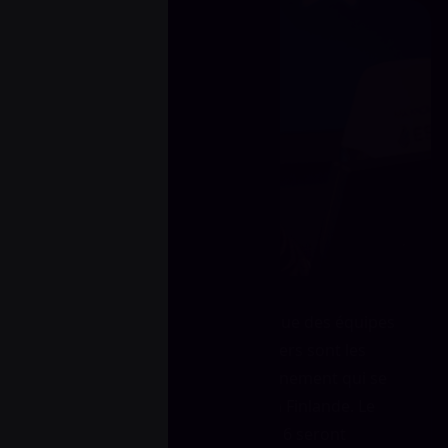
L’ASUS ROG Winter a annoncé que des équipes
telles que NiP, Titans et HellRaisers sont les
premières invitées pour cet événement qui se
déroulera les 30 et 31 janvier en Finlande. Le
tournoi réunira 8 équipes, dont 6 seront