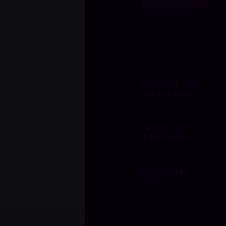
TENDANCES
Qu'est-ce que le rank boosting dans
Dota 2 ? Définition claire et types
#1
il y a 1 jour
Restrictions de Solo Queue et Duo
Queue Boosting dans Arc Raiders
#2
il y a 4 jours
Qu'est-ce que le duo boosting et
comment ça fonctionne ?
#3
il y a 5 jours