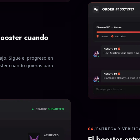
booster cuando
bajo. Sigue el progreso en
oster cuando quieras para
04
/
ENTREGA Y VERIFIC
El booster entr