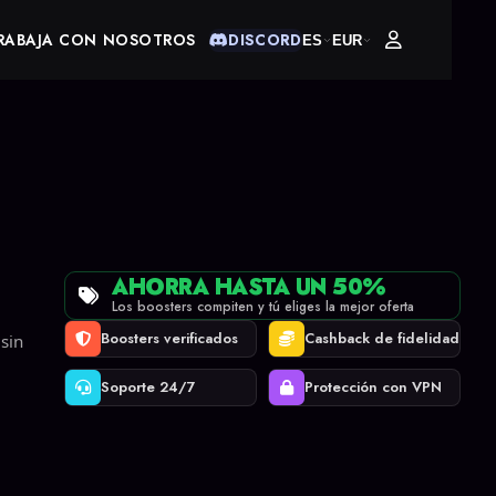
RABAJA CON NOSOTROS
DISCORD
ES
EUR
AHORRA HASTA UN 50%
Los boosters compiten y tú eliges la mejor oferta
Boosters verificados
Cashback de fidelidad
sin
Soporte 24/7
Protección con VPN