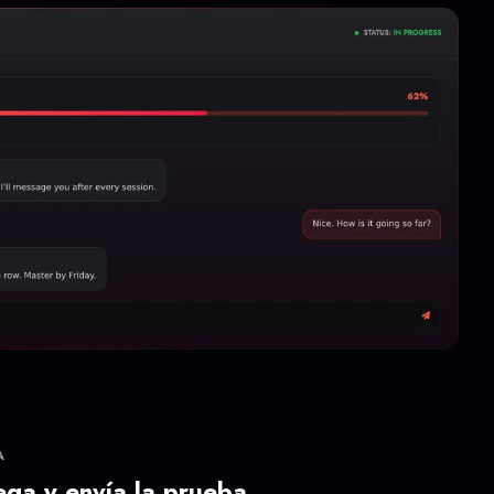
A
ega y envía la prueba