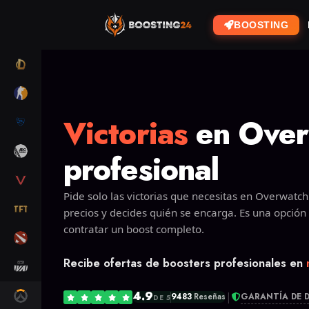
BOOSTING
LOL
CS2
Victorias
en Over
RL
ARC RAIDERS
profesional
VALORANT
Pide solo las victorias que necesitas en Overwatch
TFT
precios y decides quién se encarga. Es una opción
contratar un boost completo.
DOTA 2
Recibe ofertas de boosters profesionales en
MARVEL RIVALS
4.9
OW2
|
GARANTÍA DE 
9483
Reseñas
DE 5