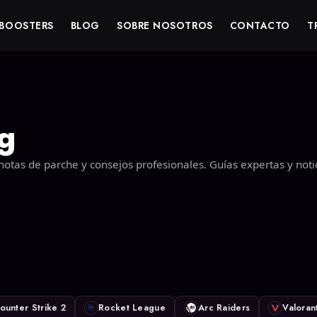
BOOSTERS
BLOG
SOBRE NOSOTROS
CONTACTO
T
g
notas de parche y consejos profesionales. Guías expertas y noti
ounter Strike 2
Rocket League
Arc Raiders
Valoran