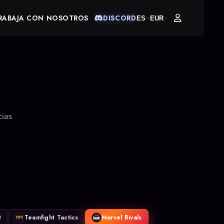
RABAJA CON NOSOTROS
DISCORD
ES
EUR
cias
t
Teamfight Tactics
Marvel Rivals