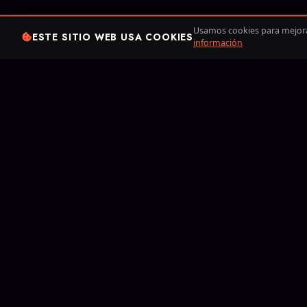
Usamos cookies para mejorar
ESTE SITIO WEB USA COOKIES
información
Desde 201
más popul
Boosters
Blog
So
League of Legend