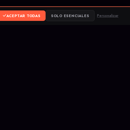
ACEPTAR TODAS
SOLO ESENCIALES
Personalizar
ereum
ank Transfer
uegos competitivos
ficados, y sube de
ervicio.
Términos
Privacidad
DMCA
Tactics
Dota 2
Marvel Rivals