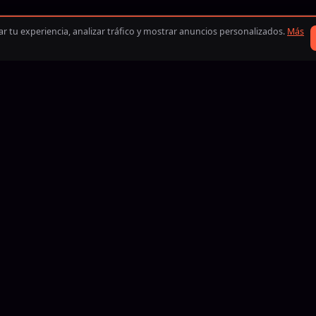
 tu experiencia, analizar tráfico y mostrar anuncios personalizados.
Más
BLIK
iDEAL
Visa
Mastercard
American Express
Discover
Google Pay
Apple Pay
PayPal
BLIK
iDEAL
Bitcoin
Eth
B
3, Boosting24 ayuda a jugadores a cumplir sus objetivos en los j
ares. Crea tu pedido, compara ofertas de boosters y coaches veri
rango a tu manera, controlando precio, plazo y quién realiza el s
bre nosotros
Trabaja con nosotros
Fidelidad
Centro de ayuda
Contacto
s
Counter Strike 2
Rocket League
Arc Raiders
Valorant
Teamfight 
Overwatch 2
Clash Royale