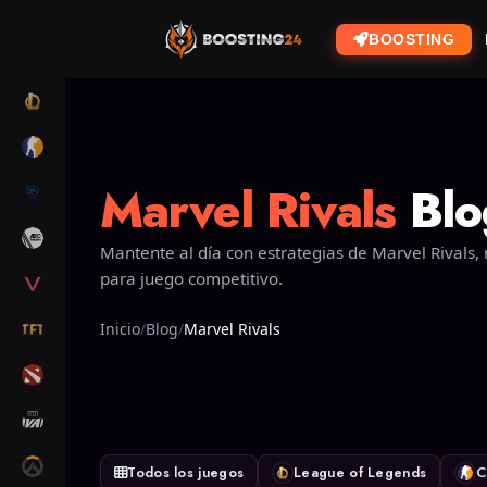
BOOSTING
LOL
CS2
Marvel Rivals
Blo
RL
ARC RAIDERS
Mantente al día con estrategias de Marvel Rivals, 
para juego competitivo.
VALORANT
TFT
Inicio
Blog
Marvel Rivals
DOTA 2
MARVEL RIVALS
OW2
Todos los juegos
League of Legends
C