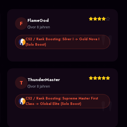
FlameGod
"
F
vor 8 Jahren
CS2 / Rank Boosting: Silver I -> Gold Nova I
(Solo Boost)
ThunderMaster
T
vor 8 Jahren
"
CS2 / Rank Boosting: Supreme Master First
Class -> Global Elite (Solo Boost)