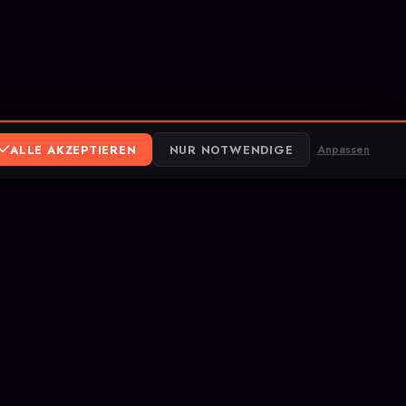
ALLE AKZEPTIEREN
NUR NOTWENDIGE
Anpassen
ereum
ank Transfer
e-Games zu erreichen.