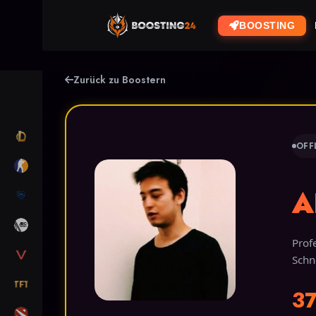
BOOSTING
Zurück zu Boostern
LOL
OFF
CS2
A
RL
ARC RAIDERS
Prof
VALORANT
Schn
TFT
3
DOTA 2