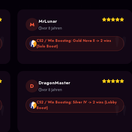
MrLunar
"
"
M
vor 8 Jahren
CS2 / Win Boosting: Gold Nova II -> 2 wins
(Solo Boost)
DragonMaster
D
vor 8 Jahren
"
"
CS2 / Win Boosting: Silver IV -> 2 wins (Lobby
Boost)