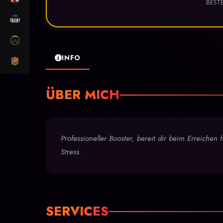
BEST
MARVEL RIVALS
OW2
INFO
CLASH ROYALE
ÜBER MICH
Professioneller Booster, bereit dir beim Erreichen
Stress.
SERVICES