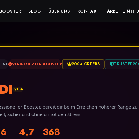
BOOSTER
BLOG
ÜBER UNS
KONTAKT
ARBEITE MIT 
200+ ORDERS
TRUSTED20
LINE
VERIFIZIERTER BOOSTER
DI
LVL 4
essioneller Booster, bereit dir beim Erreichen höherer Ränge zu 
ell, sicher und ohne unnötigen Stress.
76
4.7
368