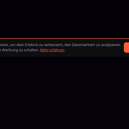
ies, um dein Erlebnis zu verbessern, den Datenverkehr zu analysieren
te Werbung zu schalten.
Mehr erfahren
BLIK
iDEAL
Visa
Mastercard
American Express
Discover
Google Pay
Apple Pay
PayPal
BLIK
iDEAL
Bitcoin
Eth
B
ilft Boosting24 Spielern, ihre Ziele in den beliebtesten Competitiv