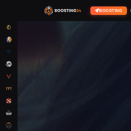
BOOSTING
LOL
CS2
RL
ARC RAIDERS
VALORANT
TFT
DOTA 2
MARVEL RIVALS
OW2