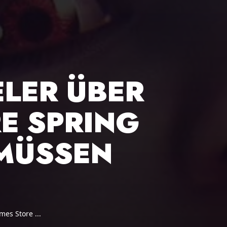
ELER ÜBER
E SPRING
 MÜSSEN
es Store ...