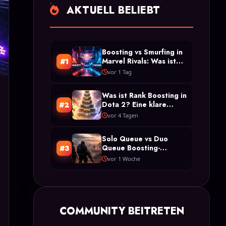
AKTUELL BELIEBT
Boosting vs Smurfing in
Marvel Rivals: Was ist
#1
der Unterschied?
vor 1 Tag
Was ist Rank Boosting in
Dota 2? Eine klare
#2
Definition und Typen
vor 4 Tagen
Solo Queue vs Duo
Queue Boosting-
#3
Beschränkungen in Arc
vor 1 Woche
Raiders
COMMUNITY BEITRETEN