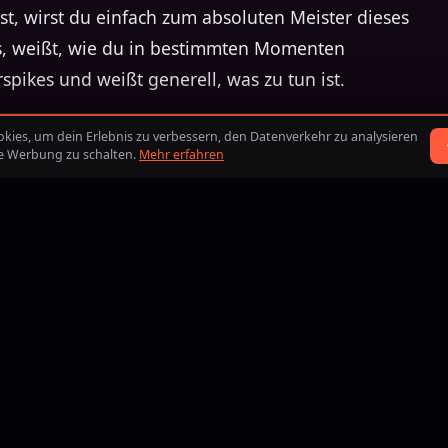
t, wirst du einfach zum absoluten Meister dieses
s, weißt, wie du in bestimmten Momenten
pikes und weißt generell, was zu tun ist.
te Weg, um so schnell wie möglich die Ladder
ies, um dein Erlebnis zu verbessern, den Datenverkehr zu analysieren
te Werbung zu schalten.
Mehr erfahren
igentlich ziemlich gut ist, OTP zu sein, wenn dir
 lernst du das Makro-Game schneller, weil du
rer Champions konzentrieren musst. Es gibt auch
waren. Sie haben sehr hohes Elo erreicht und
 zu lernen (Im hohen Elo wirst du viel öfter für
auch viel schneller).
nke ich dir. Wenn es dir gefallen hat, kannst du