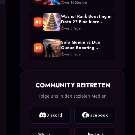
der Unterschied?
vor 16 Stunden
Was ist Rank Boosting in
Dota 2? Eine klare
#2
Definition und Typen
vor 3 Tagen
Solo Queue vs Duo
Queue Boosting-
#3
Beschränkungen in Arc
vor 6 Tagen
Raiders
COMMUNITY BEITRETEN
Folge uns in den sozialen Medien
Discord
Facebook