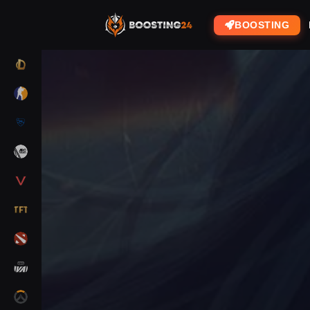
BOOSTING
LOL
CS2
RL
ARC RAIDERS
VALORANT
TFT
DOTA 2
MARVEL RIVALS
OW2