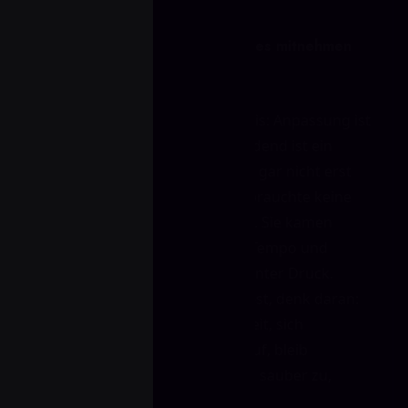
Was du für deine eigenen Games mitnehmen
kannst
Das ist die eigentliche Erkenntnis: Anpassung ist
wichtig, aber genauso entscheidend ist ein
starker Start, damit der Gegner gar nicht erst
ins Spiel findet. Bilibili Gaming brauchte keine
drei Maps, um das zu beweisen. Sie kamen
vorbereitet, kontrollierten das Tempo und
hielten JD Gaming permanent unter Druck.
Wenn du selbst Matches grindest, denk daran:
Gib dem anderen Team keine Zeit, sich
einzufinden. Baue früh Druck auf, bleib
diszipliniert und mach den Sack sauber zu,
sobald du im Vorteil bist.