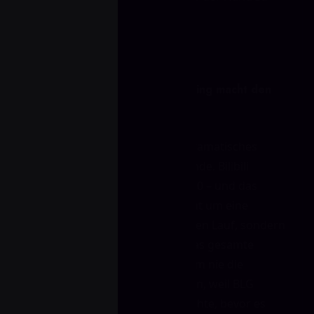
geben.
Kein Decider nötig: Bilibili Gaming macht den
Sack mit 2:0 zu
Es gab keine dritte Map, kein dramatisches
Comeback und keine späte Wende. Bilibili
Gaming gewann die Serie mit 2:0 – und das
völlig verdient. Hier ging es nicht um eine
glückliche Map oder einen kurzen Lauf, sondern
um konstante Kontrolle über das gesamte
Match hinweg. JD Gaming bekam nie die
Chance, Momentum aufzubauen, weil BLG
frühzeitig den Deckel draufmachte, bevor es