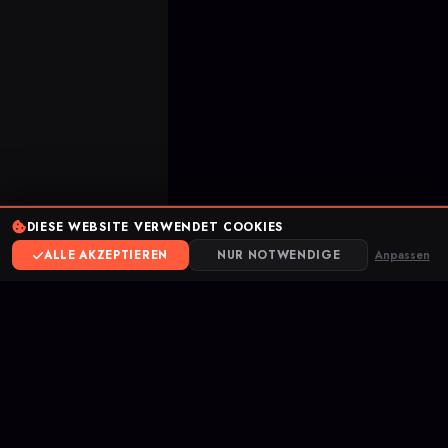
Veröffentlicht am April 06, 2026
DIESE WEBSITE VERWENDET COOKIES
VALORANT
ALLE AKZEPTIEREN
NUR NOTWENDIGE
Anpassen
GAME HUB
12
5
ARTIKEL
SERVICES