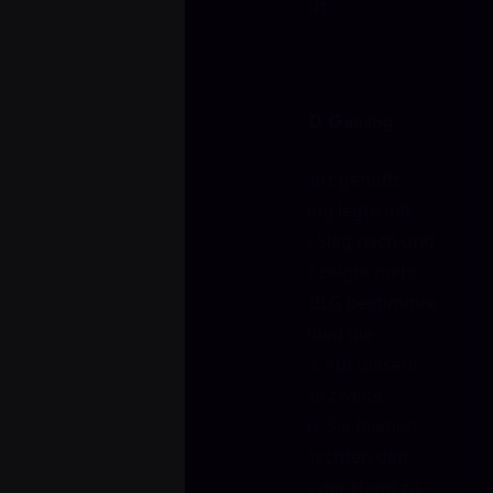
Team, das ums Überleben kämpft.
Map Zwei: Kein Comeback für JD Gaming
Falls JD Gaming auf einen Neustart gehofft
hatte, blieb der aus. Bilibili Gaming legte mit
einem weiteren überzeugenden Sieg nach und
holte die zweite Map mit 13:6. JD zeigte mehr
Gegenwehr als zu Beginn, aber BLG bestimmte
weiterhin das Tempo und entschied die
entscheidenden Runden für sich. Auf diesem
Niveau bekommt man selten eine zweite
Chance – und Bilibili ließ keine zu. Sie blieben
ruhig, nutzten jede Lücke und machten den
Deckel drauf, ohne die Serie aus der Hand zu