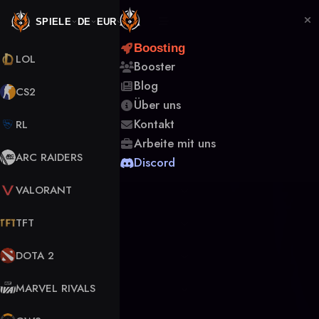
SPIELE
DE
EUR
Boosting
LOL
Booster
Blog
CS2
Über uns
Kontakt
RL
Arbeite mit uns
ARC RAIDERS
Discord
VALORANT
TFT
DOTA 2
MARVEL RIVALS