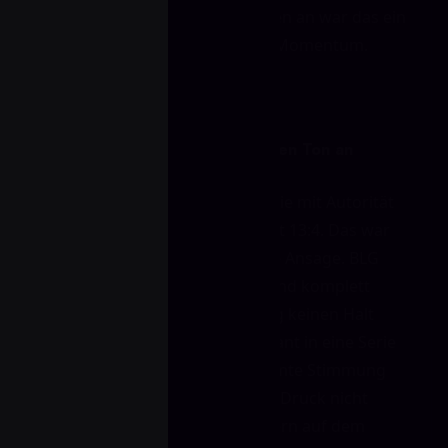
Maps zu. Von den ersten Runden an war das ein
Test für Struktur, Disziplin und Momentum.
Map Eins: Bilibili Gaming gibt den Ton an
Bilibili Gaming eröffnete die Serie mit Autorität
und holte sich die erste Map mit 13:4. Das war
kein Hin und Her – das war eine Ansage. BLG
wirkte vorbereitet, fokussiert und komplett
eingespielt, während JD Gaming keinen Halt
fand. Wenn ein Team so dominant in eine Serie
startet, verändert das die gesamte Stimmung
des Matches. Plötzlich liegt der Druck nicht
mehr auf beiden Seiten – sondern auf dem