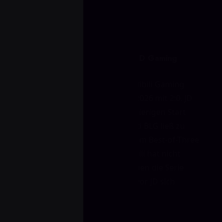
kompliziert werden konnte.
Das Fazit: Bilibili Gaming 2 - 0 JD Gaming
Ein Blick auf das Scoreboard: Bilibili Gaming
gewann das Match am 5. April 2026 mit 2:0. JD
Gaming konnte nach dem schwierigen Start
nicht mehr zurückkommen, und BLG ließ zu
keinem Zeitpunkt locker. In einem Best-of-Three
sagt so ein Abschluss alles. Bilibili hat nicht
einfach nur gewonnen – sie haben die Serie
übernommen und beendet, bevor JD sich
erholen konnte.