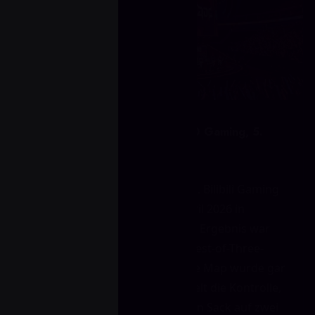
Die Bühne: Bilibili Gaming vs. JD Gaming, 5.
April 2026
Das war kein belangloses Scrim. Bilibili Gaming
und JD Gaming trafen am 5. April 2026 in
Valorant aufeinander – und das Ergebnis war
eindeutig. Die Serie wurde im Best-of-Three-
Format gespielt, aber eine dritte Map wurde gar
nicht nötig. Bilibili Gaming behielt die Kontrolle,
bestrafte Fehler und machte den Sack auf zwei