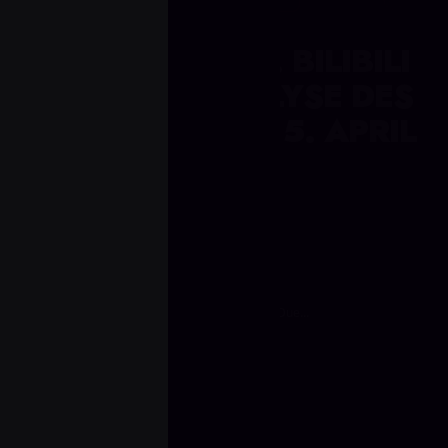
JD GAMING VS. BILIBILI
GAMING: ANALYSE DES
2:0-DUELLS AM 5. APRIL
2026
April 06, 2026
vor 4 Monaten
Startseite
Blog
Valorant
JD Gaming vs. Bilibili Gaming: Analyse des 2:0-Due...