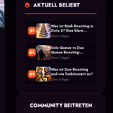
AKTUELL BELIEBT
Was ist Rank Boosting in
Dota 2? Eine klare
#1
Definition und Typen
vor 2 Tagen
Solo Queue vs Duo
Queue Boosting-
#2
Beschränkungen in Arc
vor 5 Tagen
Raiders
Was ist Duo Boosting
und wie funktioniert es?
#3
vor 6 Tagen
COMMUNITY BEITRETEN