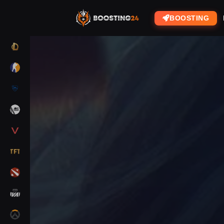
BOOSTING
LOL
CS2
RL
ARC RAIDERS
VALORANT
TFT
DOTA 2
MARVEL RIVALS
OW2