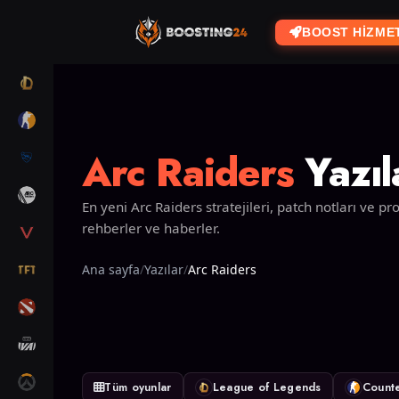
BOOST HIZME
LOL
CS2
Arc Raiders
Yazıl
RL
ARC RAIDERS
En yeni Arc Raiders stratejileri, patch notları ve
rehberler ve haberler.
VALORANT
TFT
Ana sayfa
Yazılar
Arc Raiders
DOTA 2
MARVEL RIVALS
OW2
Tüm oyunlar
League of Legends
Counte