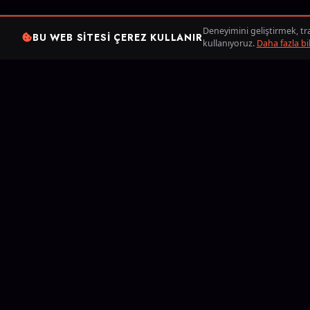
Deneyimini geliştirmek, tra
BU WEB SITESI ÇEREZ KULLANIR
kullanıyoruz.
Daha fazla bi
Boostin
yardımcı 
teslim sür
Boosterlar
Yazılar
Hakk
League of Legend