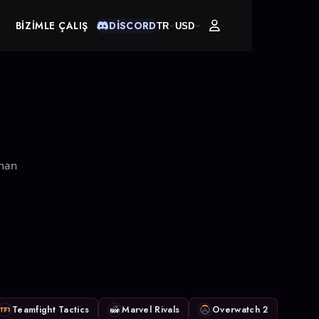
BIZIMLE ÇALIŞ
DISCORD
TR
USD
zman
Teamfight Tactics
Marvel Rivals
Overwatch 2