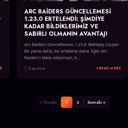
ARC RAIDERS GÜNCELLEMESI
D
1.23.0 ERTELENDI: ŞIMDIYE
KADAR BILDIKLERIMIZ VE
SABIRLI OLMANIN AVANTAJI
Arc Raiders Güncellemesi 1.23.0: Bekleyiş Uzuyor
Bir yama daha, bir erteleme daha. Eğer Arc
Raiders’ı takip ediyorsan, b...
E
READ MORE
3 ay önce
« Önceki
1
2
Sonraki »