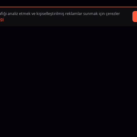
fiği analiz etmek ve kişiselleştirilmiş reklamlar sunmak için çerezler
lgi
BLIK
iDEAL
Visa
Mastercard
American Express
Discover
Google Pay
Apple Pay
PayPal
BLIK
iDEAL
Bitcoin
Eth
B
g24, 2013’ten beri oyuncuların popüler rekabetçi oyunlarda hedef
oluyor. Siparişini oluştur, doğrulanmış booster ve coach tekliflerini k
esini ve hizmeti kimin tamamlayacağını kontrol ederek kendi şartla
ımızda
Bizimle çalış
Sadakat programı
Yardım merkezi
İletişim
Kullanım
s
Counter Strike 2
Rocket League
Arc Raiders
Valorant
Teamfight 
Overwatch 2
Clash Royale