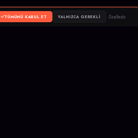
TÜMÜNÜ KABUL ET
YALNIZCA GEREKLI
Özelleştir
ereum
ank Transfer
lerine ulaşmasına
arşılaştır, fiyatı,
rınla rank yükselt.
 şartları
Gizlilik politikası
DMCA
Tactics
Dota 2
Marvel Rivals