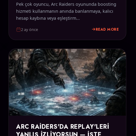
Pek çok oyuncu, Arc Raiders oyununda boosting
hizmeti kullanmanın anında banlanmaya, kalıcı
hesap kaybına veya eşleştirm...
READ MORE
2 ay önce
ARC RAIDERS'DA REPLAY'LERI
YANLIŞ İZLIYORSUN — İŞTE