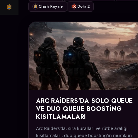
Clash Royale
Dota 2
CLASH ROYALE
ARC RAIDERS'DA SOLO QUEUE
VE DUO QUEUE BOOSTING
KISITLAMALARI
Arc Raiders'da, sıra kuralları ve rütbe aralığı
kısıtlamaları, duo queue boosting'in mümkün