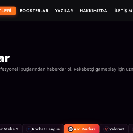
BOOSTERLAR
YAZILAR
HAKKIMIZDA
İLETIŞIM
TLERI
ar
 profesyonel ipuçlarından haberdar ol. Rekabetçi gameplay için u
r Strike 2
Rocket League
Arc Raiders
Valorant