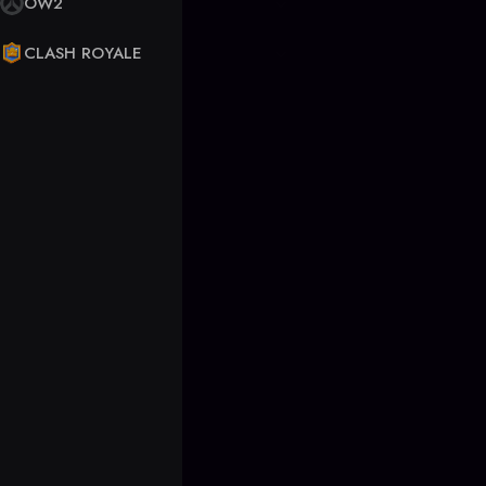
OW2
CLASH ROYALE