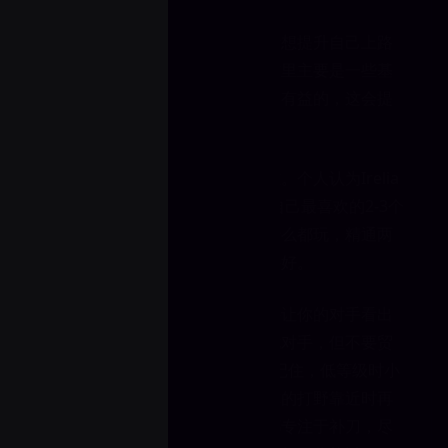
今天我为那些想要开始玩上路或者想提升自己上路
技巧的玩家准备了一些小建议。这里主要是一些基
础信息，但复习一下这些知识总是有益的，这会提
升你赢下对线的几率。
首先——选择当前版本强势的英雄。个人认为Irelia
和Kassadin现在都很强。找到你自己最喜欢的2-3个
英雄并精通他们。不要一开始就什么都玩，精通两
个英雄远比十个英雄都玩得一般要好。
其次——自信且稳健地打线。不要让你的对手看出
来你是刚开始玩上路。消耗和骚扰对手，但不要贸
然开打。1-3级时绝不要追人——记住，低等级时小
兵对英雄的伤害非常高。只有在你的打野靠近时再
考虑交战。我建议每个新手上单都专注于补刀，尽