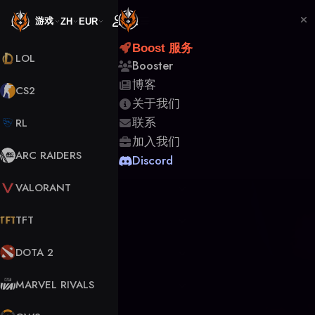
游戏
ZH
EUR
Boost 服务
LOL
Booster
博客
CS2
关于我们
联系
RL
加入我们
ARC RAIDERS
Discord
VALORANT
TFT
DOTA 2
MARVEL RIVALS