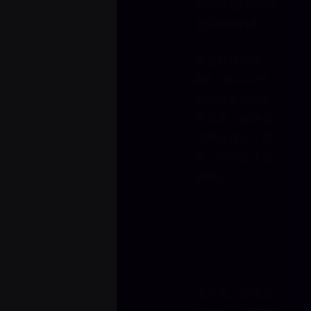
可能多地拿小兵，等待打野支援。如果你能以0/0/0
并且补刀领先对手结束对线期，那就是你的胜利。
如果你在上路顺利度过了前期，现在是时候推塔，
然后选择两条路之一……你可以继续推上路——分
带，或者加入你的队伍，寻找一些目标或者5v5团
战。你需要在比赛的每一分钟都分析局势。如果你
的队伍四人打得不错，而你有信心单挑任何人，就
继续留在上路。当敌人都聚集在中路，你的队伍遇
到麻烦时，你就应该离开上路去支援他们！
在上路打了几局后，你应该开始关注小龙。尝试去