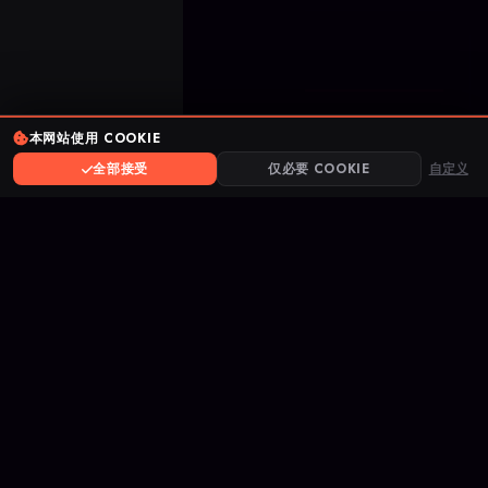
热门趋势
本网站使用 COOKIE
Marvel Rivals中的代练与小号：有什么
区别？
#1
全部接受
仅必要 COOKIE
自定义
1 天前
Dota 2 段位提升是什么？定义与类型详
解
#2
4 天前
Arc Raiders中单排与双排代练限制对比
#3
1 周前
加入社区