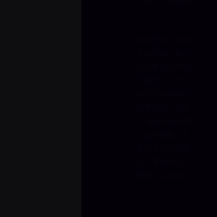
gank中路或下路，然后叫队友来打小龙——现在版
本的小龙能为团队带来巨大的优势。
但如果你更喜欢Tryndamere、Jax这类英雄，喜欢
疯狂补刀然后专注分带，那你就要保持冷静，因为
很多玩家并不理解分带的意义，他们经常会喷0/5的
Trynda没用……但其实他已经拆了三座塔……记住，
拿下目标永远比拿人头更重要。分带也是快速取胜
的简单方式，很多玩家看到厉害的分带英雄（比如
Trynda）推到他们高地时会很着急。低分段的玩家
通常不知道怎么应对分带，所以他们会在地图上乱
跑，没有明确的计划。记住每个玩家都有自己的风
格，最重要的是找到你最喜欢的打法。要做到这一
点——不断练习……相信我……你的胜率一定会提
升。