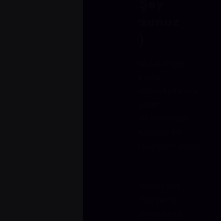
Mekaniklerin Her Şey
Olduğunu Sanıyorsunuz
(Bu Rütbede Değil)
Aylardır hardstuck kaldıysanız, sizi tutan şey
mekanik yetenek değil. Düşük ve orta
rütbelerde pozisyon almak, cooldown kullanımı
ve hedef odaklanmak, her atışı isabet
ettirmekten 10 kat daha önemlidir. Herkesten
daha iyi aim yapmak şu anki seviyenizde bir
efsane — ama onlardan daha iyi pozisyon almak
%100 mümkün.
Örnek:
Soldier: 76 ile bolca isabetli atış
yapıyorsunuz ama her Helix Rocket'tan
sonra hep yalnız yakalanıp ölüyorsunuz.