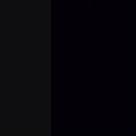
Uyarlanmıyorsunuz
Çoğu oyuncu bir seviyeye ulaşınca düşünmeyi
bırakıyor. King's Row'a giriyorsunuz, favori
kahramanınızı anında seçiyorsunuz ve her tur
aynı senaryoyu oynuyorsunuz. Belki birkaç kill
alıyorsunuz, belki alamıyorsunuz ama kazanıp
kaybetmeniz fark etmiyor, hep alışık olduğunuz
şekilde oynuyorsunuz. Bu gelişmek değil — bu
sadece kulaklıkla kas hafızasıyla oynamak.
Örnek:
Rakip takımda Illari ve Torb varken
her zaman Reaper ile flank atmak. Sürekli
eriyorsunuz ama yine de aynı şeyi yapmaya
devam ediyorsunuz.
Örnek:
Hep aynı support'u (örneğin Mercy)