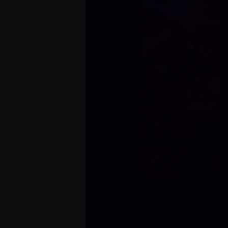
Gerçekten Neden