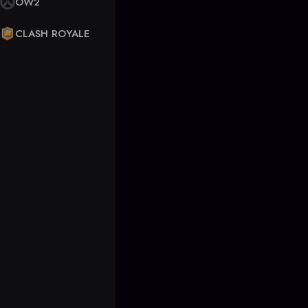
OW2
CLASH ROYALE