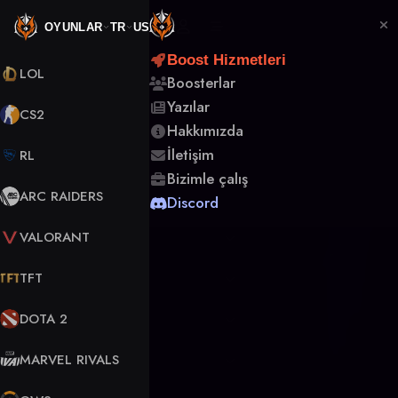
OYUNLAR
TR
USD
Boost Hizmetleri
LOL
Boosterlar
Yazılar
CS2
Hakkımızda
İletişim
RL
Bizimle çalış
ARC RAIDERS
Discord
VALORANT
TFT
DOTA 2
MARVEL RIVALS