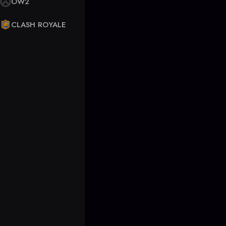
OW2
CLASH ROYALE