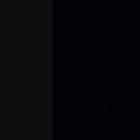
Was das über Low-Rank-
Gewohnheiten verrät
Wenn du feststeckst, bist du vermutlich viel zu
starr. Du tunnelst auf eine Comp ab den ersten
beiden Shops. Du hortest Items und wartest auf
das perfekte Setup. Du weigerst dich, spät zu
pivoten, weil du „fast da bist“. Währenddessen
sind Booster schon drei Züge weiter, spielen das
Board und die Lobby – nicht ihre
Wunschvorstellung.
#2: Gold-Management,
das fremd wirkt
Booster verschwenden niemals Gold. Nie. Wenn