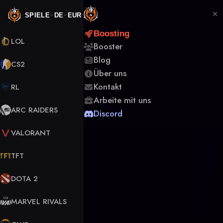
SPIELE
DE
EUR
Boosting
LOL
Booster
Blog
CS2
Über uns
Kontakt
RL
Arbeite mit uns
ARC RAIDERS
Discord
VALORANT
TFT
DOTA 2
MARVEL RIVALS