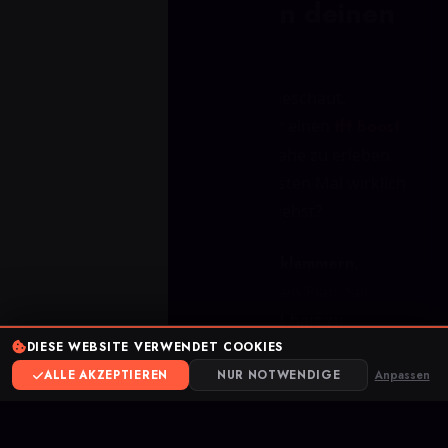
Wie setzt du das in deinen
Spielen um?
Du hast also einem Booster zugeschaut.
Vielleicht überlegst du sogar, dir einen
tft boost
zu holen, um es aus nächster Nähe zu erleben.
Aber was machst du beim nächsten Mal wirklich
anders, wenn du in die Queue gehst?
Hör auf, dich an Comps zu klammern.
Spiele das Board, nicht deinen Plan. Sei
bereit, auch auf 4-1 oder 5-1 hart zu
pivoten, wenn die Lobby oder deine Shops
DIESE WEBSITE VERWENDET COOKIES
es verlangen.
ALLE AKZEPTIEREN
NUR NOTWENDIGE
Anpassen
Behandle jedes Gold als wertvoll.
Plane
dein Leveln und Rollen pro Runde. Sitze nie