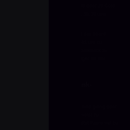
Breakpoints.
Du siehst nie 49 oder 29 Gold
am Rundenende. Immer 50, 30, 20 usw.
Jeder Interest-Punkt zählt.
Sie cutten Verluste früh.
Ist das Board
schwach, investieren sie Gold, um zu
stabilisieren, statt auf ein Comeback zu
hoffen. Überleben ist wichtiger als das
Traum-Board zu treffen.
Was das über Low-Rank-
Gewohnheiten verrät
Mal ehrlich: Die meisten Spieler sind gierig oder
einfach faul. Du rollst zufällig, levelst zu
komischen Zeitpunkten oder hältst Paare viel zu