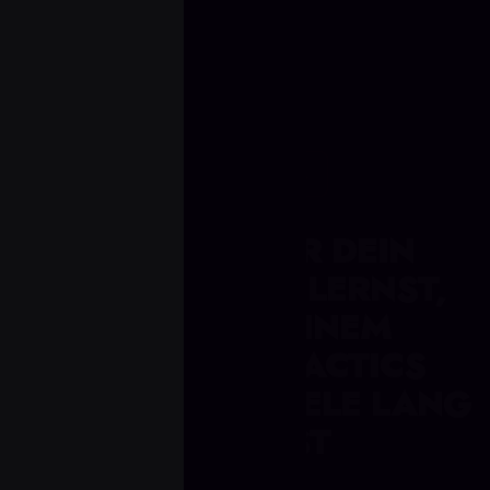
BLOG-ARTIKEL
WAS DU ÜBER DEIN
EIGENES SPIEL LERNST,
WENN DU EINEM
TEAMFIGHT TACTICS
BOOSTER 10 SPIELE LANG
ZUSIEHST