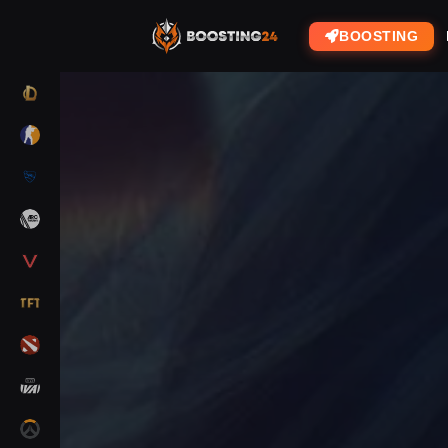
BOOSTING
LOL
CS2
RL
ARC RAIDERS
VALORANT
TFT
DOTA 2
MARVEL RIVALS
OW2