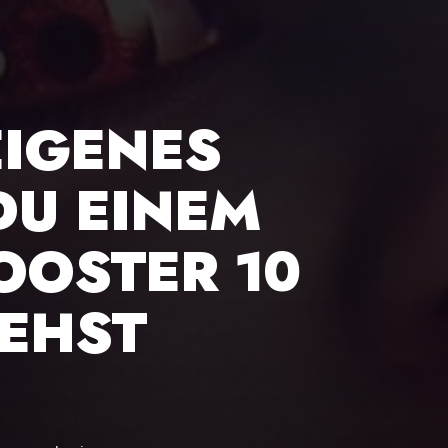
EIGENES
DU EINEM
OOSTER 10
IEHST