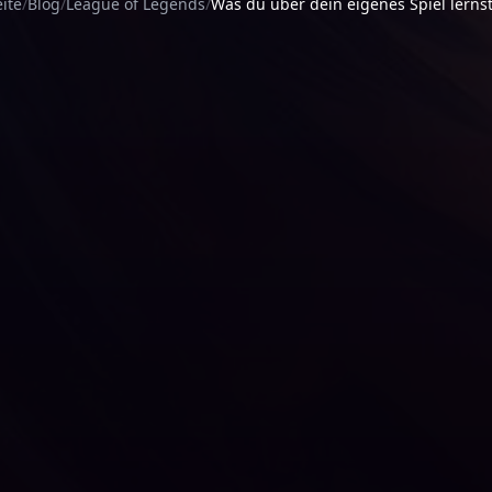
eite
Blog
League of Legends
Was du über dein eigenes Spiel lernst