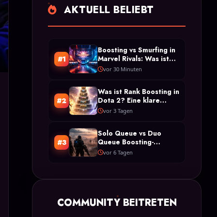
AKTUELL BELIEBT
Boosting vs Smurfing in
Marvel Rivals: Was ist
#1
der Unterschied?
vor 30 Minuten
Was ist Rank Boosting in
Dota 2? Eine klare
#2
Definition und Typen
vor 3 Tagen
Solo Queue vs Duo
Queue Boosting-
#3
Beschränkungen in Arc
vor 6 Tagen
Raiders
COMMUNITY BEITRETEN