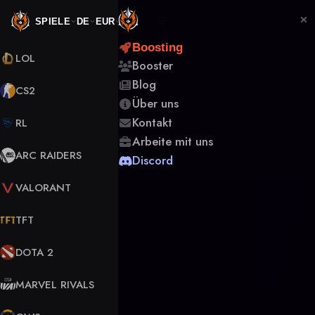
SPIELE
DE
EUR
Boosting
LOL
Booster
Blog
CS2
Über uns
Kontakt
RL
Arbeite mit uns
ARC RAIDERS
Discord
VALORANT
TFT
DOTA 2
MARVEL RIVALS