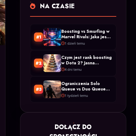
NA CZASIE
Boosting vs Smurfing w
Marvel Rivals: Jaka jest
#1
różnica?
1 dzień temu
Czym jest rank boosting
w Dota 2? Jasna
#2
definicja i rodzaje
4 dni temu
Ograniczenia Solo
Queue vs Duo Queue
#3
Boostingu w Arc Raiders
1 tydzień temu
DOŁĄCZ DO