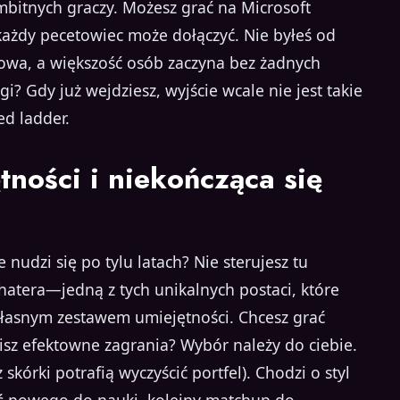
bitnych graczy. Możesz grać na Microsoft
ażdy pecetowiec może dołączyć. Nie byłeś od
mowa, a większość osób zaczyna bez żadnych
? Gdy już wejdziesz, wyjście wcale nie jest takie
d ladder.
tności i niekończąca się
nudzi się po tylu latach? Nie sterujesz tu
atera—jedną z tych unikalnych postaci, które
własnym zestawem umiejętności. Chcesz grać
bisz efektowne zagrania? Wybór należy do ciebie.
skórki potrafią wyczyścić portfel). Chodzi o styl