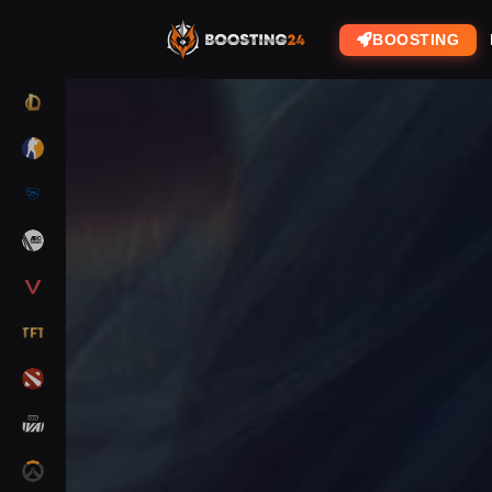
BOOSTING
LOL
CS2
RL
ARC RAIDERS
VALORANT
TFT
DOTA 2
MARVEL RIVALS
OW2